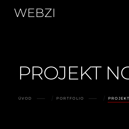
W
E
B
Z
I
PROJEKT N
ÚVOD
PORTFOLIO
PROJEK