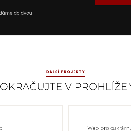
U
odáme do dvou
DALŠÍ PROJEKTY
OKRAČUJTE V PROHLÍŽE
o
Web pro cukrárn