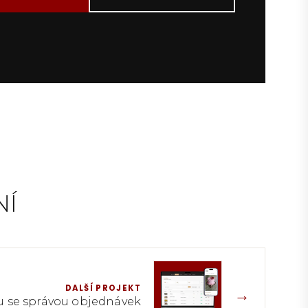
NÍ
DALŠÍ PROJEKT
→
u se správou objednávek