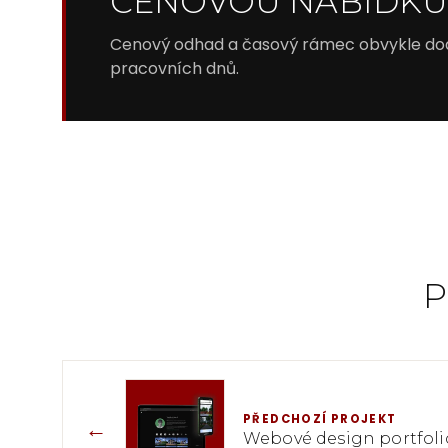
CENOVOU NABÍDK
Cenový odhad a časový rámec obvykle d
pracovních dnů.
P
PŘEDCHOZÍ PROJEKT
←
Webové design portfoli