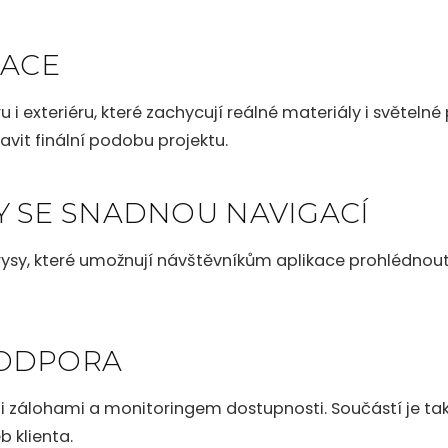
ZACE
éru i exteriéru, které zachycují reálné materiály i svět
avit finální podobu projektu.
Y SE SNADNOU NAVIGACÍ
rysy, které umožnují návštěvníkům aplikace prohlédnou
PODPORA
kými zálohami a monitoringem dostupnosti. Součástí je 
b klienta.