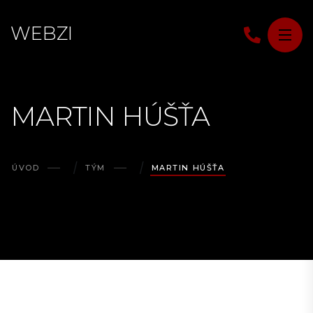
W
E
B
Z
I
MARTIN HÚŠŤA
ÚVOD
TÝM
MARTIN HÚŠŤA