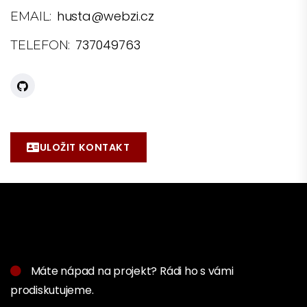
husta@webzi.cz
EMAIL:
737049763
TELEFON:
ULOŽIT KONTAKT
Máte nápad na projekt? Rádi ho s vámi
prodiskutujeme.