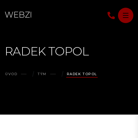
W
E
B
Z
I
RADEK TOPOL
ÚVOD
TÝM
RADEK TOPOL