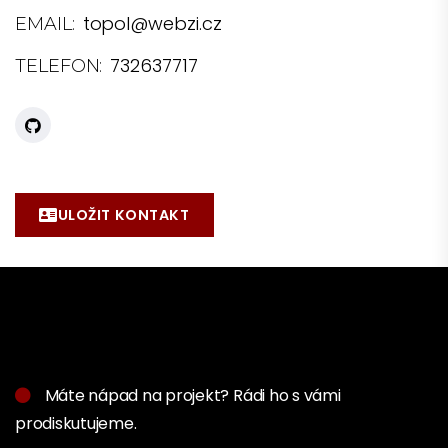
topol@webzi.cz
EMAIL:
732637717
TELEFON:
ULOŽIT KONTAKT
Máte nápad na projekt? Rádi ho s vámi
prodiskutujeme.