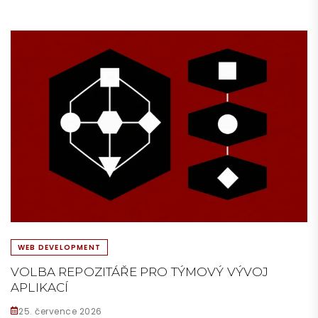
WEB DEVELOPMENT
VOLBA REPOZITÁŘE PRO TÝMOVÝ VÝVOJ
APLIKACÍ
25. července 2026