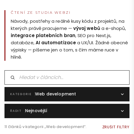
ČTENÍ ZE STUDIA WEBZI
Návody, postřehy a reálné kusy kódu z projektů, na
kterých právě pracujeme —
vývoj webů
a e-shopů,
integrace platebních bran
, SEO pro Next.js,
databáze,
AI automatizace
a UX/UI. Žádné obecné
výpisky — píšeme jen o tom, s čím máme ruce v
hlíně.
Hledat v článcích
Web development
KATEGORIE
Nejnovější
ŘADIT
11 článků v kategorii „Web development“.
ZRUŠIT FILTRY