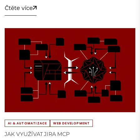
Čtěte více
AI & AUTOMATIZACE
WEB DEVELOPMENT
JAK VYUŽÍVAT JIRA MCP