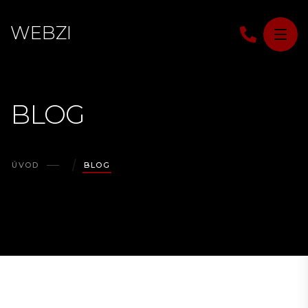
W
E
B
Z
I
BLOG
ÚVOD
BLOG