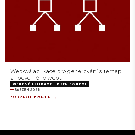
Webová aplikace pro generování sitemap
z libovolného webu
WEBOVÉ APLIKACE
OPEN SOURCE
BŘEZEN 2025
REALIZACE:
ZOBRAZIT PROJEKT
→