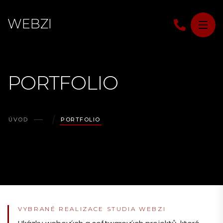
W
E
B
Z
I
PORTFOLIO
ÚVOD
PORTFOLIO
Portfolio Webz
VYBRANÉ REALIZACE STUDIA WEBZI