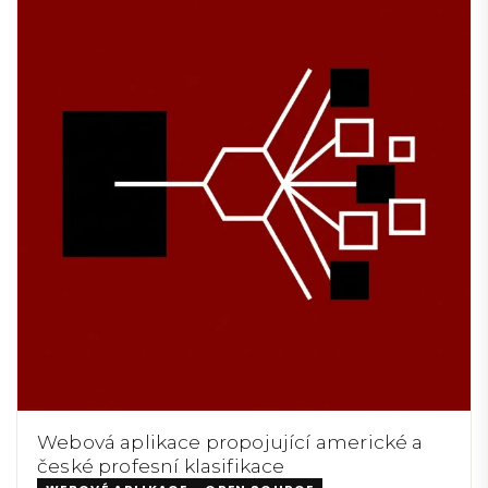
Webová aplikace propojující americké a
české profesní klasifikace