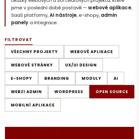
Ukázky webových a softwarových projektů, které
jsme v poslední době postavili —
webové aplikace
,
SaaS platformy,
AI nástroje
, e-shopy,
admin
panely
a integrace.
FILTROVAT
VŠECHNY PROJEKTY
WEBOVÉ APLIKACE
WEBOVÉ STRÁNKY
UX/UI DESIGN
E-SHOPY
BRANDING
MODULY
AI
WEBZI ADMIN
WORDPRESS
OPEN SOURCE
MOBILNÍ APLIKACE