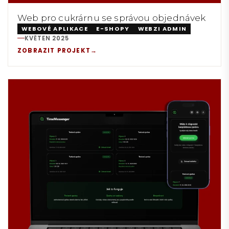
Web pro cukrárnu se správou objednávek
WEBOVÉ APLIKACE
E-SHOPY
WEBZI ADMIN
KVĚTEN 2025
REALIZACE:
ZOBRAZIT PROJEKT
→