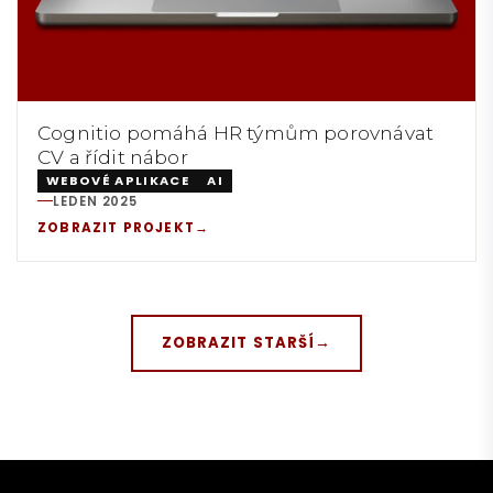
Cognitio pomáhá HR týmům porovnávat
CV a řídit nábor
WEBOVÉ APLIKACE
AI
LEDEN 2025
REALIZACE:
ZOBRAZIT PROJEKT
→
ZOBRAZIT STARŠÍ
→