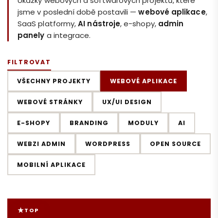
Ukázky webových a softwarových projektů, které
jsme v poslední době postavili —
webové aplikace
,
SaaS platformy,
AI nástroje
, e-shopy,
admin
panely
a integrace.
FILTROVAT
VŠECHNY PROJEKTY
WEBOVÉ APLIKACE
WEBOVÉ STRÁNKY
UX/UI DESIGN
E-SHOPY
BRANDING
MODULY
AI
WEBZI ADMIN
WORDPRESS
OPEN SOURCE
MOBILNÍ APLIKACE
★
TOP