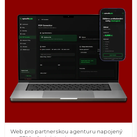
Web pro partnerskou agenturu napojený