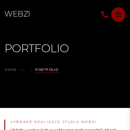
W
E
B
Z
I
PORTFOLIO
ÚVOD
PORTFOLIO
Portfolio Webz
VYBRANÉ REALIZACE STUDIA WEBZI