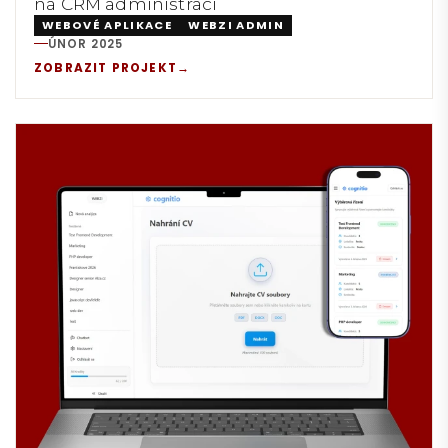
na CRM administraci
WEBOVÉ APLIKACE
WEBZI ADMIN
ÚNOR 2025
REALIZACE:
ZOBRAZIT PROJEKT
→